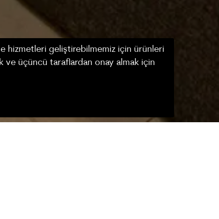
hizmetleri geliştirebilmemiz için ürünleri
ak ve üçüncü taraflardan onay almak için
REZERVASYON
n ayrıcalıkların tadını çıkaracaksınız.