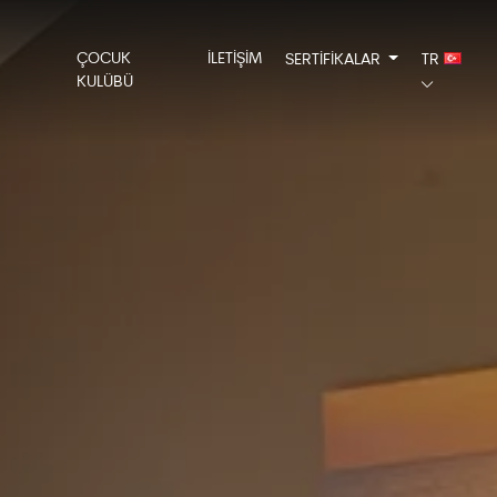
ÇOCUK
İLETİŞİM
SERTİFİKALAR
TR
KULÜBÜ