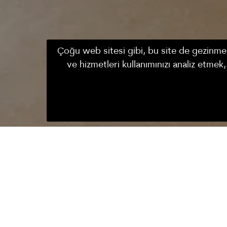
Çoğu web sitesi gibi, bu site de gezinmen
ve hizmetleri kullanımınızı analiz etme
Giriş T
WEB SAYFAMIZA ÖZEL
07 A
FIRSATLARI KAÇIRMAYIN
Güne kuş sesleri ile uyanacağınız odal