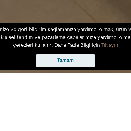
ize ve geri bildirim sağlamanıza yardımcı olmak, ürün ve 
k, kişisel tanıtım ve pazarlama çabalarımıza yardımcı olm
çerezleri kullanır. Daha Fazla Bilgi için
Tıklayın
Tamam
arihi
Çıkış Tarihi
Yetişkin
ğustos 2026 Cum
14 Ağustos 2026 Cum
2 Yetişkin
ÇİFT KİŞİLİK TERASLI ODA
arımızda, rahat bir uyku deneyimi yaşayacak, size sunula