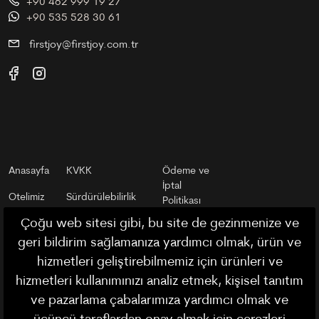
+90 462 999 19 27
+90 535 528 30 61
firstjoy@firstjoy.com.tr
Anasayfa
KVKK
Ödeme ve
İptal
Otelimiz
Sürdürülebilirlik
Politikası
Çoğu web sitesi gibi, bu site de gezinmenize ve
Trabzonu
Mesafeli Satış
Otel ve
Keşfet
Sözleşmesi
geri bildirim sağlamanıza yardımcı olmak, ürün ve
Rezervasyon
Kuralları
hizmetleri geliştirebilmemiz için ürünleri ve
Gizlilik Politikası
hizmetleri kullanımınızı analiz etmek, kişisel tanıtım
Factsheet
ve pazarlama çabalarımıza yardımcı olmak ve
Çerez